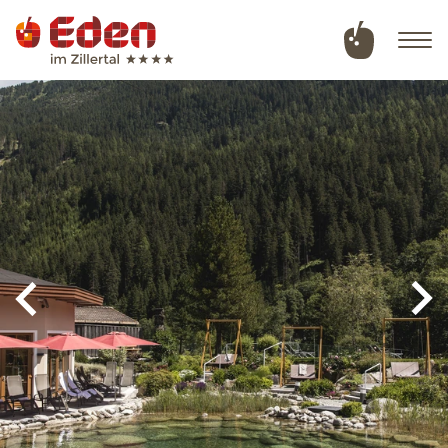
Deutsch
English
Hotel
Zimmer & Angebote
Wellness & Naturbadeteich
Sommer in Tux