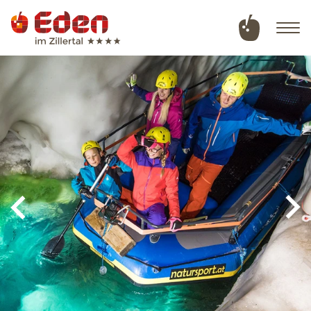
Deutsch
English
Hotel
Zimmer & Angebote
Wellness & Naturbadeteich
Sommer in Tux