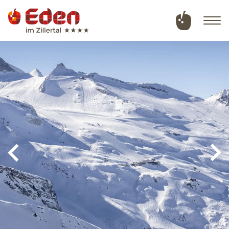
Deutsch
English
Hotel
Zimmer & Angebote
Wellness & Naturbadeteich
Sommer in Tux