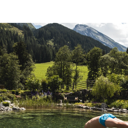
sh
ebote
turbadeteich