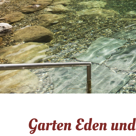
Sommer in Tux
Winter in Tux
Das Zillertal
Blog
Garten Eden und