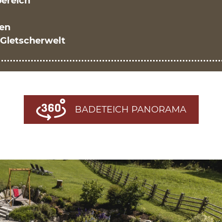
ereich
gen
 Gletscherwelt
BADETEICH PANORAMA