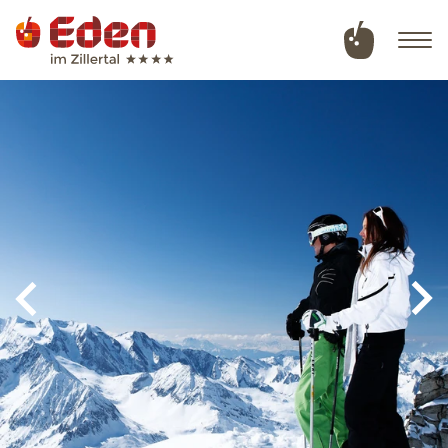
Deutsch
English
Hotel
Zimmer & Angebote
Wellness & Naturbadeteich
Sommer in Tux