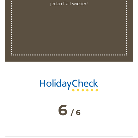
jeden Fall wieder!
jeden Fa
uns 
Winter in Tuxertal
Entspa
ko
Zillertal
Blog
6
/ 6