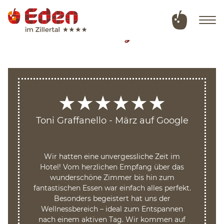
Ratings
Deutsch
English
★
★
★
★
★
★
Hotel
Toni Graffanello - März auf Google
Toni G
Rooms & offers
Wir hatten eine unvergessliche Zeit im
Wir ha
Hotel! Vom herzlichen Empfang über das
Hotel!
wunderschöne Zimmer bis hin zum
wund
Wellness & natural swimming pond
fantastischen Essen war einfach alles perfekt.
fantastis
Besonders begeistert hat uns der
Bes
Wellnessbereich – ideal zum Entspannen
Wellne
Summer in Tux
nach einem aktiven Tag. Wir kommen auf
nach ei